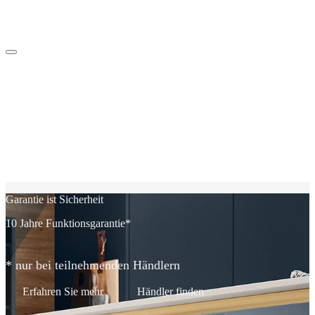
Garantie ist Sicherheit
K
w
10 Jahre Funktions­garantie*
* nur bei teilnehmenden Händlern
Erfahren Sie mehr
Händler finden