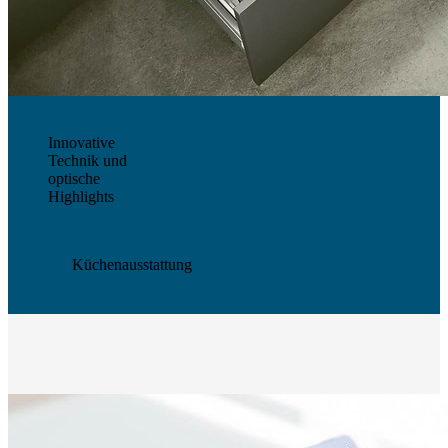
Innovative
Technik und
optische
Highlights
Küchenausstattung