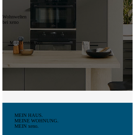
Wohnwelten
bei xeno
Möbel entdecken
MEIN HAUS.
MEINE WOHNUNG.
MEIN xeno.