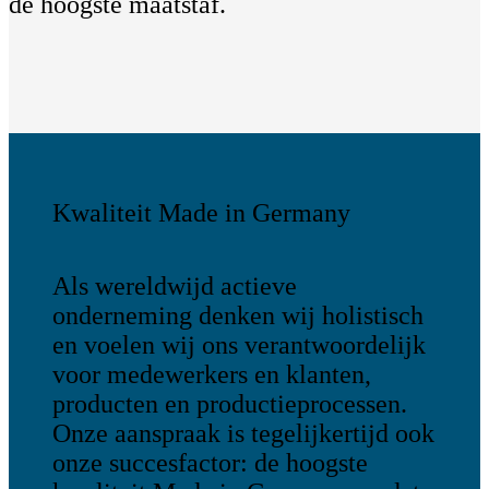
de hoogste maatstaf.
Kwaliteit Made in Germany
Als wereldwijd actieve
onderneming denken wij holistisch
en voelen wij ons verantwoordelijk
voor medewerkers en klanten,
producten en productieprocessen.
Onze aanspraak is tegelijkertijd ook
onze succesfactor: de hoogste