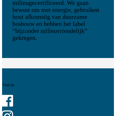
milieugecertificeerd. We gaan
bewust om met energie, gebruiken
hout afkomstig van duurzame
bosbouw en hebben het label
“bijzonder milieuvriendelijk”
gekregen.
Visit us