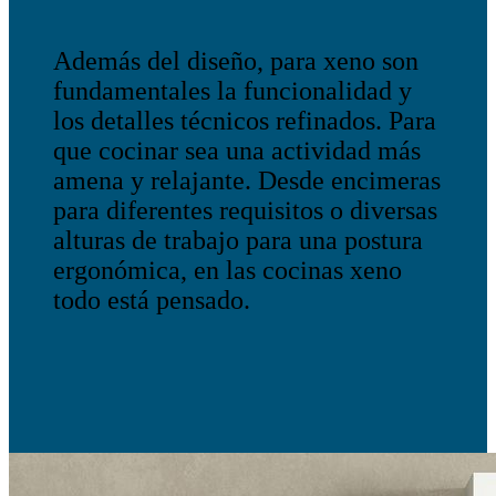
Además del diseño, para xeno son
fundamentales la funcionalidad y
los detalles técnicos refinados. Para
que cocinar sea una actividad más
amena y relajante. Desde encimeras
para diferentes requisitos o diversas
alturas de trabajo para una postura
ergonómica, en las cocinas xeno
todo está pensado.